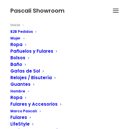
Pascali Showroom
Inicio
B2B Pedidos
Mujer
Ropa
Pañuelos y Fulares
Bolsos
Baño
Gafas de Sol
P A S C A L I
Relojes / Bisutería
Guantes
Fashion Showroom
Hombre
Ropa
Fulares y Accesorios
E
S
P
A
Ñ
A
A
N
D
O
R
R
A
Marco Pascali
Fulares
B
É
L
G
I
C
A
F
R
A
N
C
I
A
LifeStyle